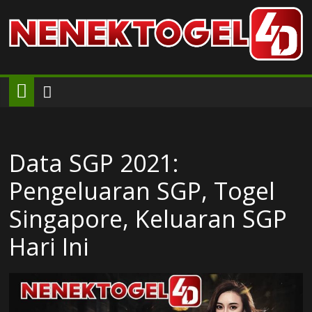
Skip
to
content
ColorMag
ColorMag
Demo
site
Data SGP 2021:
Pengeluaran SGP, Togel
Singapore, Keluaran SGP
Hari Ini