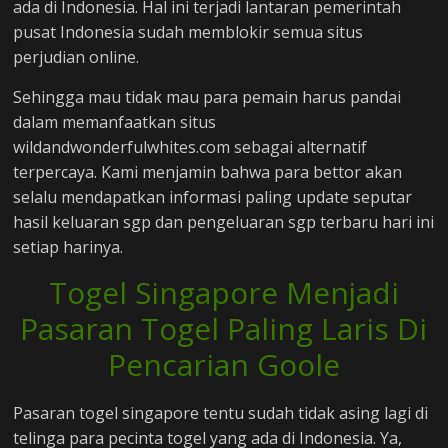
ada di Indonesia. Hal ini terjadi lantaran pemerintah
pusat Indonesia sudah memblokir semua situs
perjudian online.
Sehingga mau tidak mau para pemain harus pandai
dalam memanfaatkan situs
wildandwonderfulwhites.com sebagai alternatif
terpercaya. Kami menjamin bahwa para bettor akan
selalu mendapatkan informasi paling update seputar
hasil keluaran sgp dan pengeluaran sgp terbaru hari ini
setiap harinya.
Togel Singapore Menjadi
Pasaran Togel Paling Laris Di
Pencarian Goole
Pasaran togel singapore tentu sudah tidak asing lagi di
telinga para pecinta togel yang ada di Indonesia. Ya,