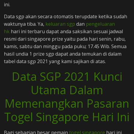
ini.
Data sgp akan secara otomatis terupdate ketika sudah
waktunya tiba. Ya,
keluaran sgp
dan
pengeluaran
hk
hari ini terbaru dapat anda saksikan sesuai jadwal
resmi dari singapore prize yaitu pada hari senin, rabu,
kamis, sabtu dan minggu pada puku; 17.45 Wib. Semua
hasil undia 1 prize sgp dapat anda temukan di dalam
tabel data sgp 2021 yang kami sajikan di atas.
Data SGP 2021 Kunci
Utama Dalam
Memenangkan Pasaran
Togel Singapore Hari Ini
Bagi sebagian besar pemain
togel singapore
hari ini